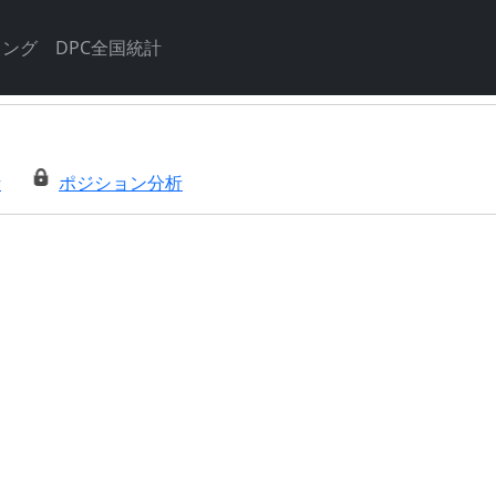
キング
DPC全国統計
析
ポジション分析