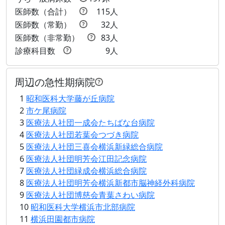
医師数（合計）
115人
医師数（常勤）
32人
医師数（非常勤）
83人
診療科目数
9人
周辺の急性期病院
1
昭和医科大学藤が丘病院
2
市ケ尾病院
3
医療法人社団一成会たちばな台病院
4
医療法人社団若葉会つづき病院
5
医療法人社団三喜会横浜新緑総合病院
6
医療法人社団明芳会江田記念病院
7
医療法人社団緑成会横浜総合病院
8
医療法人社団明芳会横浜新都市脳神経外科病院
9
医療法人社団博慈会青葉さわい病院
10
昭和医科大学横浜市北部病院
11
横浜田園都市病院