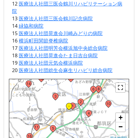
12
医療法人社団三医会鶴川リハビリテーション病
院
13
医療法人社団三医会鶴川記念病院
14
緑協和病院
15
医療法人社団晃進会川崎みどりの病院
16
横浜町田関節脊椎病院
17
医療法人社団明芳会横浜旭中央総合病院
18
医療法人社団晃進会たま日吉台病院
18
15
19
医療法人社団元気会横浜病院
20
20
医療法人社団総生会麻生リハビリ総合病院
9
13
12
7
Loading...
14
8
6
3
2
10
1
・
4
+
−
11
5
16
国土地理院