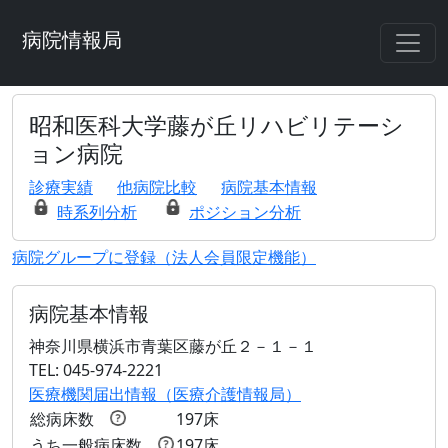
病院情報局
昭和医科大学藤が丘リハビリテーシ
ョン病院
診療実績
他病院比較
病院基本情報
時系列分析
ポジション分析
病院グループに登録（法人会員限定機能）
病院基本情報
神奈川県横浜市青葉区藤が丘２－１－１
TEL: 045-974-2221
医療機関届出情報（医療介護情報局）
総病床数
197床
うち一般病床数
197床