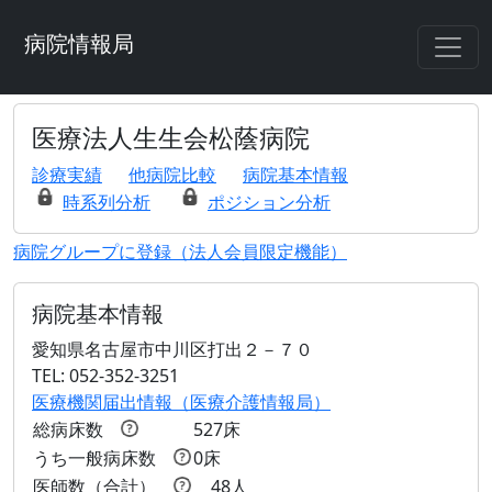
病院情報局
医療法人生生会松蔭病院
診療実績
他病院比較
病院基本情報
時系列分析
ポジション分析
病院グループに登録（法人会員限定機能）
病院基本情報
愛知県名古屋市中川区打出２－７０
TEL: 052-352-3251
医療機関届出情報（医療介護情報局）
総病床数
527床
うち一般病床数
0床
医師数（合計）
48人