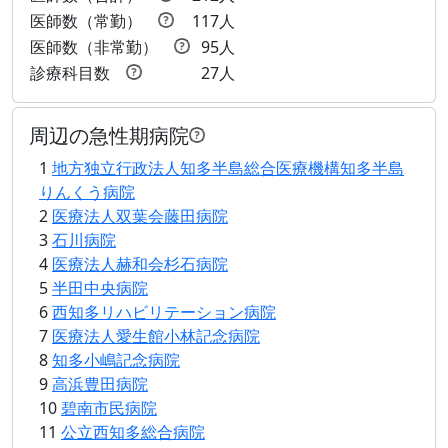
医師数（常勤）
117人
医師数（非常勤）
95人
診療科目数
27人
周辺の急性期病院
1
地方独立行政法人知多半島総合医療機構知多半島
りんくう病院
2
医療法人双葉会藤田病院
3
石川病院
4
医療法人赫和会杉石病院
5
半田中央病院
6
西知多リハビリテーション病院
7
医療法人愛生館小林記念病院
14
8
知多小嶋記念病院
9
高浜豊田病院
12
13
10
碧南市民病院
11
11
公立西知多総合病院