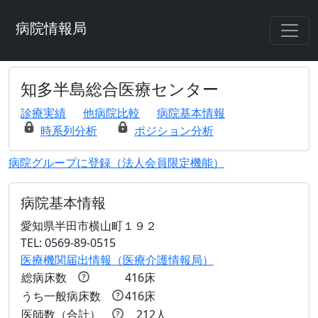
病院情報局
知多半島総合医療センター
診療実績
他病院比較
病院基本情報
時系列分析
ポジション分析
病院グループに登録（法人会員限定機能）
病院基本情報
愛知県半田市横山町１９２
TEL: 0569-89-0515
医療機関届出情報（医療介護情報局）
総病床数
416床
うち一般病床数
416床
医師数（合計）
212人