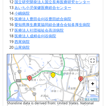
12
国立研究開発法人国立長寿医療研究センター
13
あいち小児保健医療総合センター
8
14
小嶋病院
6
15
医療法人豊田会刈谷豊田総合病院
16
愛知県厚生農業協同組合連合会知多厚生病院
17
医療法人社団福祉会高須病院
18
医療法人成精会刈谷病院
19
西尾病院
5
20
山尾病院
Loading...
・
1
2
+
−
国土地理院
Shoreline data is derived from: United States. National