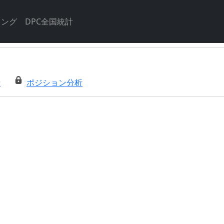
キング
DPC全国統計
析
ポジション分析