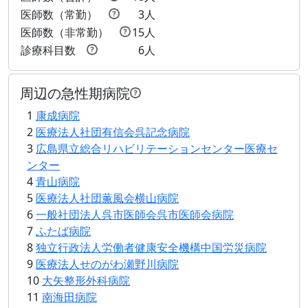
医師数（常勤）
3人
医師数（非常勤）
15人
診療科目数
6人
周辺の急性期病院
1
康成病院
2
医療法人社団有信会呉記念病院
3
広島県立総合リハビリテーションセンター医療セ
ンター
4
青山病院
5
医療法人社団薫風会横山病院
6
一般社団法人呉市医師会呉市医師会病院
7
ふたば病院
8
独立行政法人労働者健康安全機構中国労災病院
9
医療法人せのがわ瀬野川病院
10
大矢整形外科病院
11
南海田病院