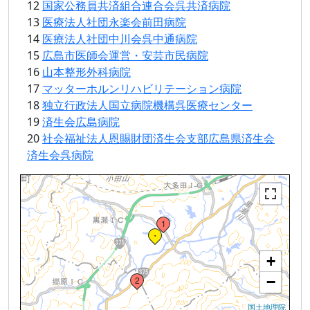
12
国家公務員共済組合連合会呉共済病院
13
医療法人社団永楽会前田病院
14
医療法人社団中川会呉中通病院
15
広島市医師会運営・安芸市民病院
16
山本整形外科病院
17
マッターホルンリハビリテーション病院
3
18
独立行政法人国立病院機構呉医療センター
19
済生会広島病院
20
社会福祉法人恩賜財団済生会支部広島県済生会
済生会呉病院
Loading...
1
・
+
−
2
国土地理院