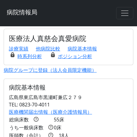
病院情報局
医療法人真慈会真愛病院
診療実績
他病院比較
病院基本情報
時系列分析
ポジション分析
病院グループに登録（法人会員限定機能）
病院基本情報
広島県東広島市黒瀬町兼広２７９
TEL: 0823-70-4011
医療機関届出情報（医療介護情報局）
総病床数
55床
うち一般病床数
0床
医師数（合計）
18人