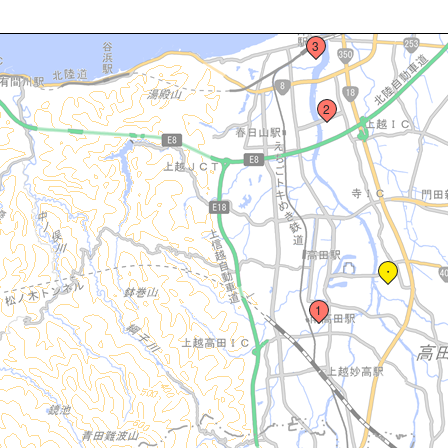
3
2
・
1