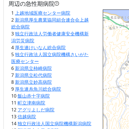
周辺の急性期病院
1
上越地域医療センター病院
Loading...
2
新潟県厚生農業協同組合連合会上越
総合病院
3
独立行政法人労働者健康安全機構新
潟労災病院
4
厚生連けいなん総合病院
5
独立行政法人国立病院機構さいがた
医療センター
6
新潟県立柿崎病院
7
新潟県立松代病院
8
新潟県立妙高病院
9
厚生連糸魚川総合病院
10
飯山赤十字病院
11
町立津南病院
12
アグリよしだ病院
13
信越病院
14
独立行政法人国立病院機構新潟病院