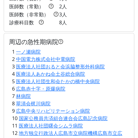
医師数（常勤）
2人
医師数（非常勤）
3人
診療科目数
8人
周辺の急性期病院
1
一ノ瀬病院
2
中国電力株式会社中電病院
3
医療法人社団おると会浜脇整形外科病院
4
医療法人あかね会土谷総合病院
5
医療法人社団生和会たかの橋中央病院
6
広島赤十字・原爆病院
7
林病院
8
翠清会梶川病院
9
広島中央リハビリテーション病院
10
国家公務員共済組合連合会広島記念病院
11
医療法人社団曙会シムラ病院
12
地方独立行政法人広島市立病院機構広島市立広