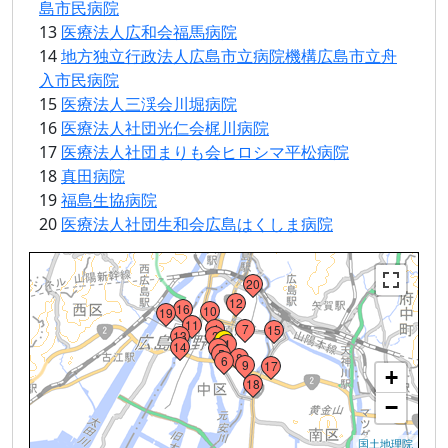
島市民病院
13
医療法人広和会福馬病院
14
地方独立行政法人広島市立病院機構広島市立舟
入市民病院
15
医療法人三渓会川堀病院
16
医療法人社団光仁会梶川病院
17
医療法人社団まりも会ヒロシマ平松病院
18
真田病院
19
福島生協病院
20
医療法人社団生和会広島はくしま病院
Loading...
20
12
16
10
19
11
4
7
15
13
2
・
1
14
3
5
8
6
9
17
+
18
−
国土地理院