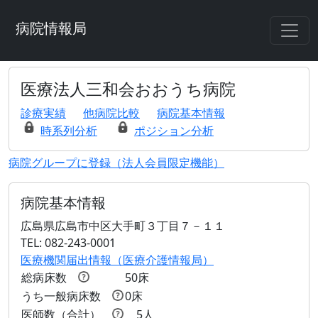
病院情報局
医療法人三和会おおうち病院
診療実績
他病院比較
病院基本情報
時系列分析
ポジション分析
病院グループに登録（法人会員限定機能）
病院基本情報
広島県広島市中区大手町３丁目７－１１
TEL: 082-243-0001
医療機関届出情報（医療介護情報局）
総病床数
50床
うち一般病床数
0床
医師数（合計）
5人