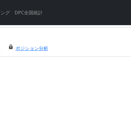
キング
DPC全国統計
析
ポジション分析