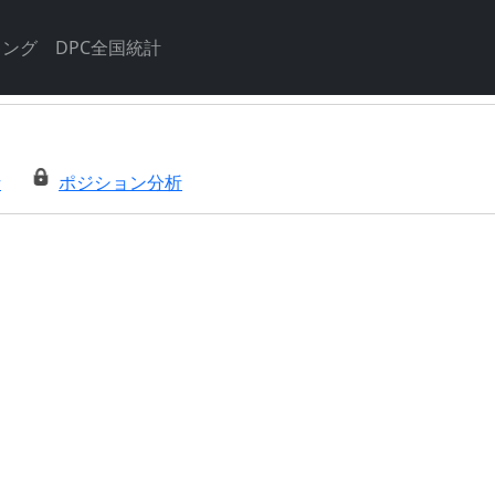
キング
DPC全国統計
析
ポジション分析