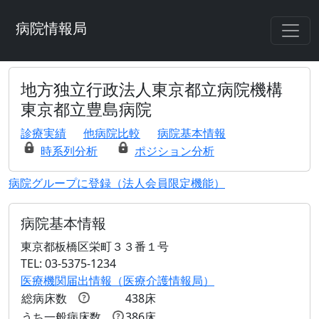
病院情報局
地方独立行政法人東京都立病院機構
東京都立豊島病院
診療実績
他病院比較
病院基本情報
時系列分析
ポジション分析
病院グループに登録（法人会員限定機能）
病院基本情報
東京都板橋区栄町３３番１号
TEL: 03-5375-1234
医療機関届出情報（医療介護情報局）
総病床数
438床
うち一般病床数
386床