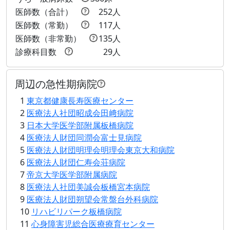
医師数（合計）
252人
医師数（常勤）
117人
医師数（非常勤）
135人
診療科目数
29人
周辺の急性期病院
1
東京都健康長寿医療センター
2
医療法人社団昭成会田﨑病院
3
日本大学医学部附属板橋病院
4
医療法人財団同潤会富士見病院
5
医療法人財団明理会明理会東京大和病院
6
医療法人財団仁寿会荘病院
7
帝京大学医学部附属病院
8
医療法人社団美誠会板橋宮本病院
9
医療法人財団朔望会常盤台外科病院
10
リハビリパーク板橋病院
11
心身障害児総合医療療育センター