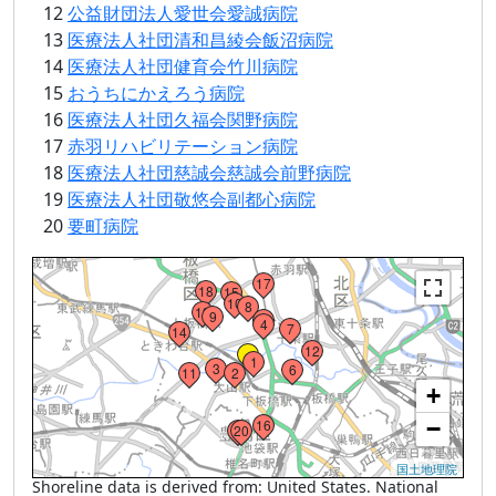
12
公益財団法人愛世会愛誠病院
13
医療法人社団清和昌綾会飯沼病院
14
医療法人社団健育会竹川病院
15
おうちにかえろう病院
16
医療法人社団久福会関野病院
17
赤羽リハビリテーション病院
18
医療法人社団慈誠会慈誠会前野病院
19
医療法人社団敬悠会副都心病院
20
要町病院
Loading...
17
18
15
10
8
13
9
5
4
7
14
12
・
1
3
6
11
2
+
16
−
19
20
国土地理院
Shoreline data is derived from: United States. National